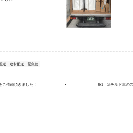
配送
建材配送
緊急便
送をご依頼頂きました！
8/1 3tチルド車