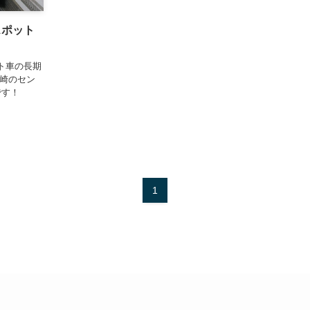
スポット
ート車の長期
川崎のセン
です！
1