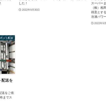
！
した！
スーパー
（株）相
2022年9月30日
得意とす
冷凍パワーゲ
2022年9
スポット配送
ット配送を
配送をご依
調布までス