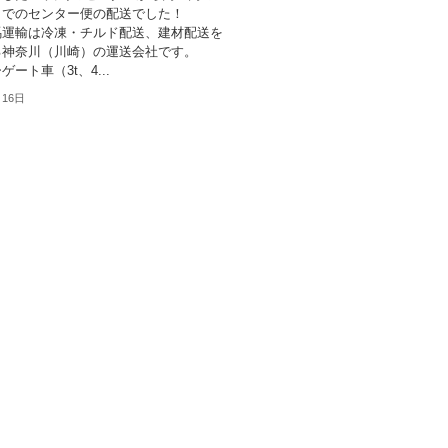
までのセンター便の配送でした！
馬運輸は冷凍・チルド配送、建材配送を
る神奈川（川崎）の運送会社です。
ート車（3t、4...
月16日