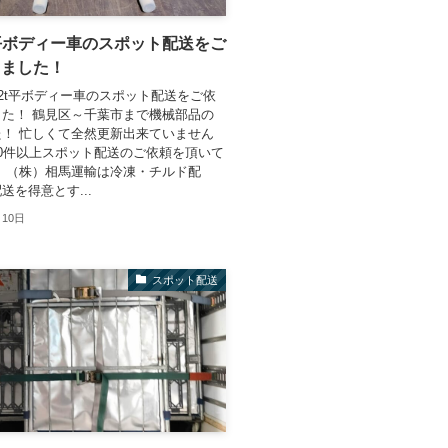
 2t平ボディー車のスポット配送をご
きました！
 2t平ボディー車のスポット配送をご依
た！ 鶴見区～千葉市まで機械部品の
！ 忙しくて全然更新出来ていません
0件以上スポット配送のご依頼を頂いて
 （株）相馬運輸は冷凍・チルド配
送を得意とす...
月10日
スポット配送