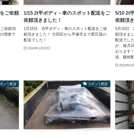
送をご依頼
1/15 2t平ボディ－車のスポット配送をご
5/10
依頼頂きました！
依頼頂
をご依頼頂
1月15日 2t平ボディ－車のスポット配送をご依
5月10日
送の増便で
頼頂きました！ 大田区から平塚市まで変圧器の
頼頂きまし
配送でした！
配送でした
が、毎月2
2024年1月22日
おります！
送、建材配
2023年5
スポット配送
スポット配送